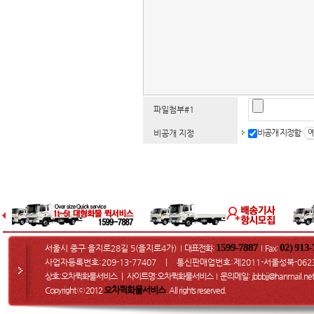
파일첨부#1
비공개 지정함
비공개 지정
1599-7887
02) 913
서울시 중구 을지로28길 5(을지로4가)
대표전화:
Fax
:
I
I
사업자등록번호:209-13-77407 ㅣ 통신판매업번호:제2011-서울성북-062
상호:오차퀵화물서비스 ㅣ 사이트명:오차퀵화물서비스
문의메일
: jbbbjj@hanmail.net
I
오차퀵화물서비스
Copyright ⓒ 2012
. All rights reserved.