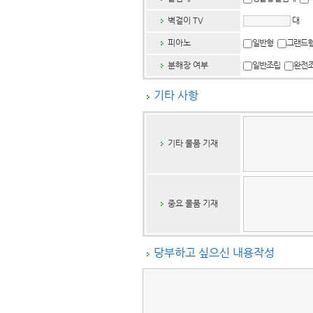
벽걸이 TV
대
피아노
일반형
그랜드
분해장 여부
일반조립
완전
기타 사항
기타 물품 기재
중요 물품 기재
당부하고 싶으신 내용작성