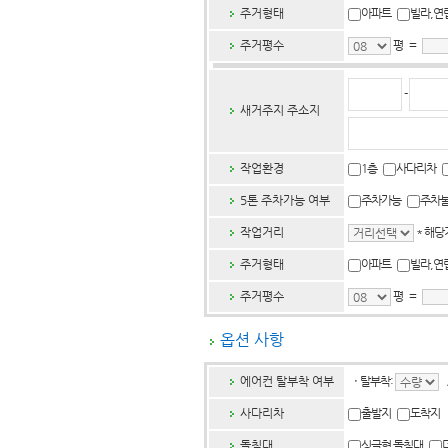
주거형태
아파트
빌라,
주거평수
평 =
-
새거주지 주소지
작업환경
1층
사다리차
5톤 주차가능 여부
주차가능
주차
작업거리
* 해당
주거형태
아파트
빌라,
주거평수
평 =
옵션 사항
에어컨 탈부착 여부
ㆍ
탈부착:
사다리차
출발지
도착지
돌침대
싱글형 돌침대