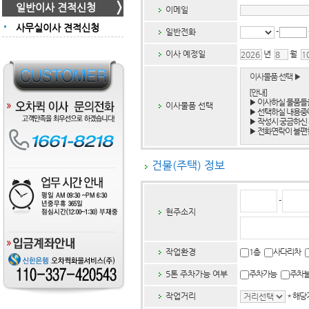
일반이사 견적신청
이메일
사무실이사 견적신청
일반전화
-
이사 예정일
년
월
이사물품 선택 ▶
[안내]
▶ 이사하실 물품들
이사물품 선택
▶ 선택하실 내용중
▶ 작성시 궁금하신 
▶ 전화연락이 불편한
건물(주택) 정보
-
현주소지
작업환경
1층
사다리차
5톤 주차가능 여부
주차가능
주차
작업거리
* 해당